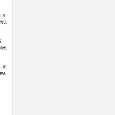
新增
为玩
压
迫使
，而
在面