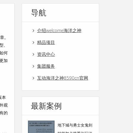
导航
介绍welcome海洋之神
文章。
精品项目
型、
如何
资讯中心
更加
集团服务
互动海洋之神8590cn官网
版本
最新案例
外观
有的
地下城与勇士女鬼剑