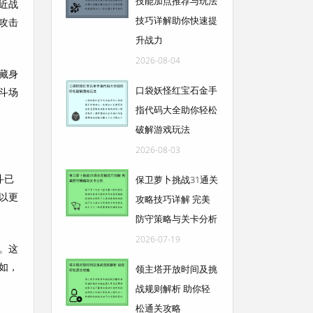
技能加点推荐与玩法
近战
技巧详解助你快速提
攻击
升战力
2026-08-04
藏身
口袋妖怪红宝石金手
斗场
指代码大全助你轻松
破解游戏玩法
2026-08-03
斗已
保卫萝卜挑战31通关
以更
攻略技巧详解 完美
防守策略与关卡分析
2026-07-19
。这
如，
领主塔开放时间及挑
战规则解析 助你轻
松通关攻略