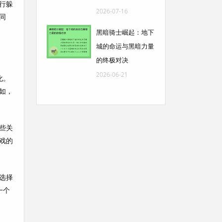
行躲
2026-07-16
同
黑暗骑士崛起：地下
城的命运与黑暗力量
的终极对决
2026-06-21
化。
如，
些关
戏的
选择
一个