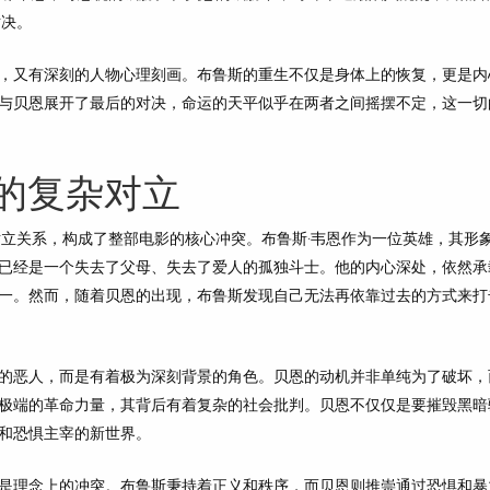
对决。
，又有深刻的人物心理刻画。布鲁斯的重生不仅是身体上的恢复，更是内
与贝恩展开了最后的对决，命运的天平似乎在两者之间摇摆不定，这一切
的复杂对立
对立关系，构成了整部电影的核心冲突。布鲁斯·韦恩作为一位英雄，其形
已经是一个失去了父母、失去了爱人的孤独斗士。他的内心深处，依然承
一。然而，随着贝恩的出现，布鲁斯发现自己无法再依靠过去的方式来打
的恶人，而是有着极为深刻背景的角色。贝恩的动机并非单纯为了破坏，
极端的革命力量，其背后有着复杂的社会批判。贝恩不仅仅是要摧毁黑暗
和恐惧主宰的新世界。
是理念上的冲突。布鲁斯秉持着正义和秩序，而贝恩则推崇通过恐惧和暴