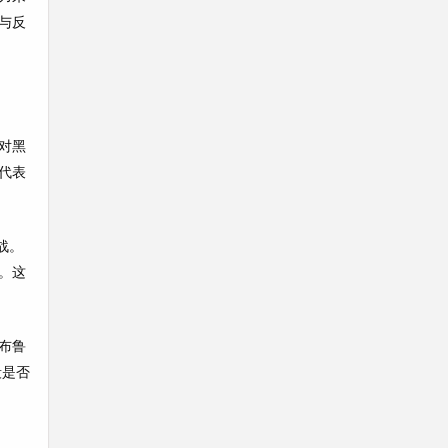
与反
对黑
代表
战。
。这
布鲁
段是否