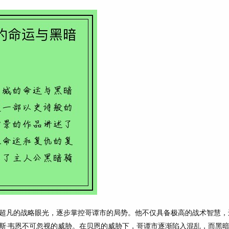
超凡的战略眼光，逐步掌控哥谭市的局势。他不仅具备极高的战术智慧，
斯·韦恩不可忽视的威胁。在贝恩的威胁下，哥谭市逐渐陷入混乱，而黑