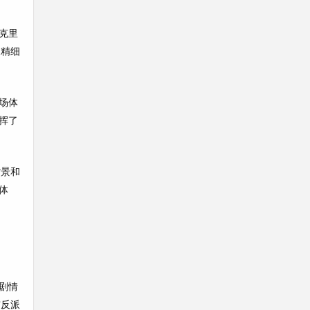
克里
过精细
场体
挥了
背景和
体
剧情
与反派