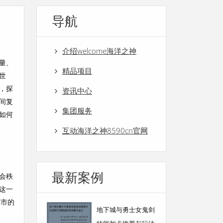
导航
介绍welcome海洋之神
量、
精品项目
世
，探
资讯中心
间复
集团服务
如何
互动海洋之神8590cn官网
最新案例
会秩
这一
谭市的
地下城与勇士女鬼剑