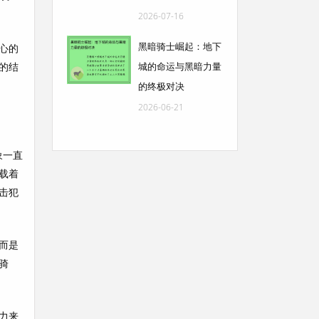
2026-07-16
黑暗骑士崛起：地下
心的
的结
城的命运与黑暗力量
的终极对决
2026-06-21
象一直
载着
击犯
而是
骑
力来