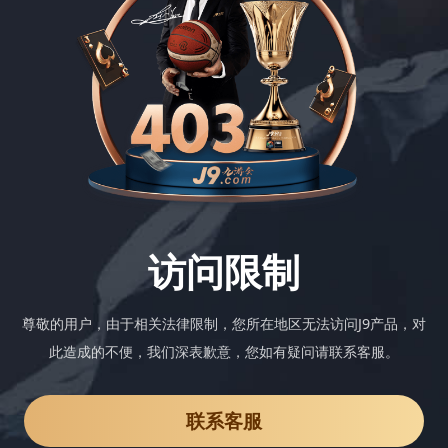
访问限制
尊敬的用户，由于相关法律限制，您所在地区无法访问J9产品，对
此造成的不便，我们深表歉意，您如有疑问请联系客服。
联系客服