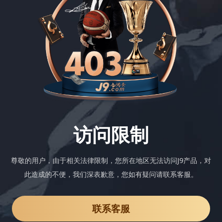
访问限制
尊敬的用户，由于相关法律限制，您所在地区无法访问J9产品，对
此造成的不便，我们深表歉意，您如有疑问请联系客服。
联系客服