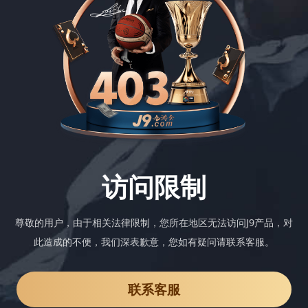
访问限制
尊敬的用户，由于相关法律限制，您所在地区无法访问J9产品，对
此造成的不便，我们深表歉意，您如有疑问请联系客服。
联系客服