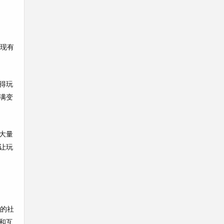
对现有
得玩
满变
大量
让玩
内的社
和互