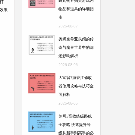
舞购物券购买游戏内
打
物品和道具的详细指
效果
南
2026-08-07
奥妮克希亚头颅的传
奇与魔兽世界中的深
远影响解析
2026-08-06
大富翁7游香江修改
器使用攻略与技巧全
面解析
2026-08-05
剑网3高效练级路线
全攻略 快速提升等
级从新手到高手的必