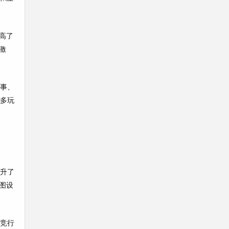
高了
激
赛事、
更多玩
提升了
图设
电竞行