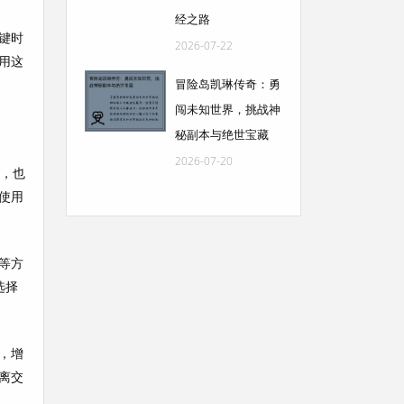
经之路
键时
2026-07-22
用这
冒险岛凯琳传奇：勇
闯未知世界，挑战神
秘副本与绝世宝藏
2026-07-20
择，也
使用
等方
选择
，增
离交