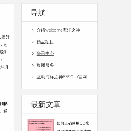
导航
介绍welcome海洋之神
在提升
精品项目
，还
，吸引
资讯中心
：
集团服务
能的升
互动海洋之神8590cn官网
最新文章
重团队
。通
如何正确使用QQ炫