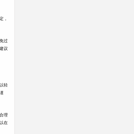
定，
免过
建议
以轻
谨
合理
以在