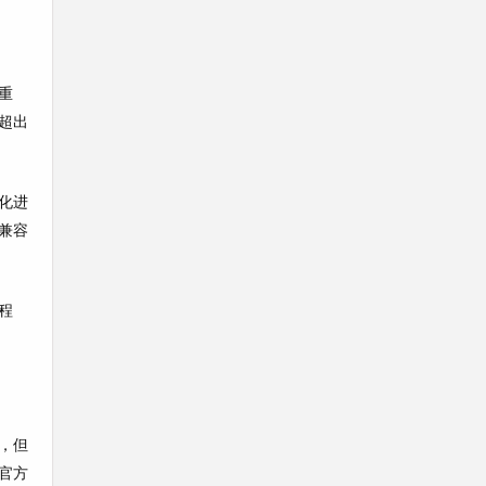
重
超出
化进
兼容
程
，但
官方