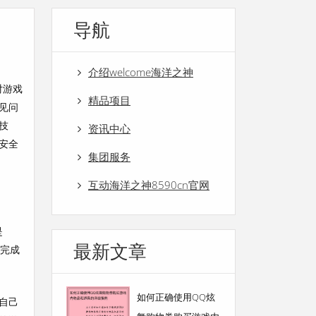
导航
介绍welcome海洋之神
对游戏
精品项目
见问
技
资讯中心
安全
集团服务
互动海洋之神8590cn官网
是
最新文章
来完成
如何正确使用QQ炫
自己