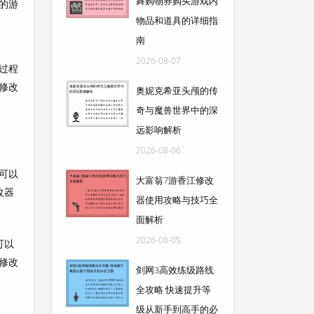
舞购物券购买游戏内
的游
物品和道具的详细指
南
2026-08-07
过程
修改
奥妮克希亚头颅的传
奇与魔兽世界中的深
远影响解析
2026-08-06
可以
大富翁7游香江修改
改器
器使用攻略与技巧全
面解析
2026-08-05
可以
修改
剑网3高效练级路线
全攻略 快速提升等
级从新手到高手的必