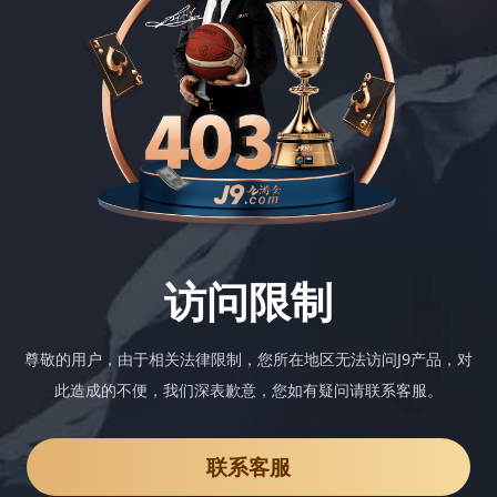
访问限制
尊敬的用户，由于相关法律限制，您所在地区无法访问J9产品，对
此造成的不便，我们深表歉意，您如有疑问请联系客服。
联系客服