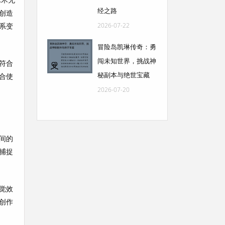
经之路
创造
系变
2026-07-22
冒险岛凯琳传奇：勇
闯未知世界，挑战神
符合
秘副本与绝世宝藏
合使
2026-07-20
间的
捕捉
觉效
创作