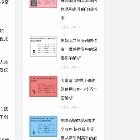
舞购物券购买游戏内
虚拟空
物品和道具的详细指
南
2026-08-07
如，
视觉
奥妮克希亚头颅的传
奇与魔兽世界中的深
远影响解析
人类
2026-08-06
仅仅
大富翁7游香江修改
器使用攻略与技巧全
面解析
2026-08-05
而技
了创
剑网3高效练级路线
全攻略 快速提升等
级从新手到高手的必
艺术无