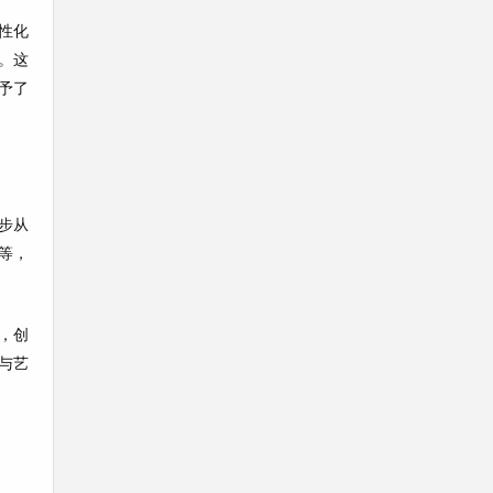
性化
。这
予了
步从
等，
，创
与艺